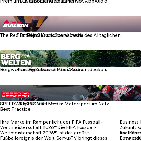
Premium-Livesport und News-Power. 
Digital
Social Media
Smart TV App
Audio
Print
+
3
The Red Bulletin
The Red Bulletin
Print
Digital
Geschichten abseits des Alltäglichen. 
Audio
Social Media
Print
+
3
Bergwelten
Bergwelten
Print
Die Schönheit der Natur entdecken.
Digital
Social Media
Audio
Digital
+
1
SPEEDWEEK.COM
SPEEDWEEK.COM
Digital
Social Media
Der beste Motorsport im Netz.
Best Practice
Ihre Marke im Rampenlicht der FIFA Fussball-
Business 
Weltmeisterschaft 2026™
Die FIFA Fussball-
Zukunft 
Weltmeisterschaft 2026™ ist das größte 
und Künst
Best Prac
Fußballereignis der Welt. ServusTV bringt dieses 
Entwicklu
Business 