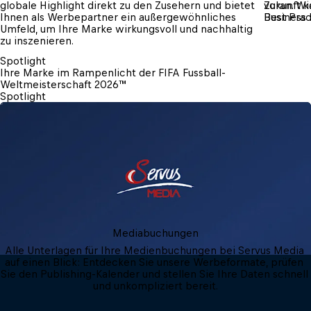
globale Highlight direkt zu den Zusehern und bietet 
voran. Wi
Zukunft 
Ihnen als Werbepartner ein außergewöhnliches 
Business 
Best Prac
Umfeld, um Ihre Marke wirkungsvoll und nachhaltig 
zu inszenieren.
Spotlight
Ihre Marke im Rampenlicht der FIFA Fussball-
Weltmeisterschaft 2026™
Spotlight
Mediabuchungen
Alle Unterlagen für Ihre Medienbuchungen bei Servus Media 
auf einen Blick: Entdecken Sie unsere Werbeformate, prüfen 
Sie den Publishing-Kalender und stellen Sie Ihre Daten schnell 
und unkompliziert bereit.