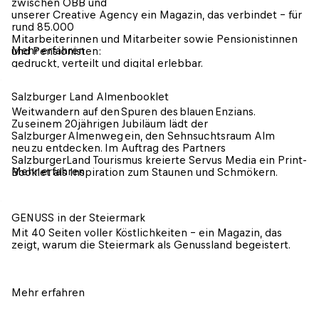
zwischen ÖBB und

unserer Creative Agency ein Magazin, das verbindet – für 
rund 85.000

Mitarbeiterinnen und Mitarbeiter sowie Pensionistinnen 
Mehr erfahren
und Pensionisten:

gedruckt, verteilt und digital erlebbar.
Salzburger Land Almenbooklet
Weitwandern auf den Spuren des blauen Enzians. 
Zu seinem 20jährigen Jubiläum lädt der 
Salzburger Almenweg ein, den Sehnsuchtsraum Alm 
neu zu entdecken. Im Auftrag des Partners 
SalzburgerLand Tourismus kreierte Servus Media ein Print-
Mehr erfahren
Booklet als Inspiration zum Staunen und Schmökern. 
GENUSS in der Steiermark
Mit 40 Seiten voller Köstlichkeiten – ein Magazin, das 
zeigt, warum die Steiermark als Genussland begeistert.
Mehr erfahren