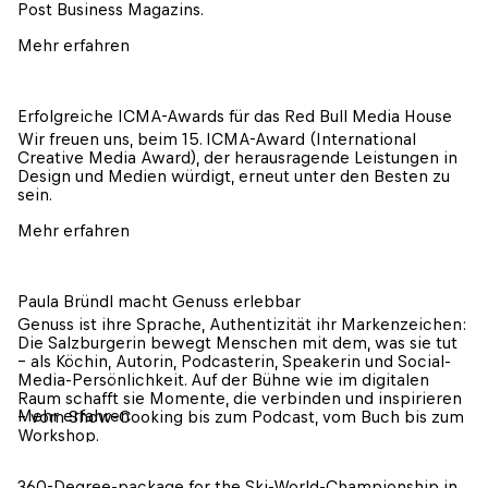
Post Business Magazins.
Mehr erfahren
Erfolgreiche ICMA-Awards für das Red Bull Media House
Wir freuen uns, beim 15. ICMA-Award (International 
Creative Media Award), der herausragende Leistungen in 
Design und Medien würdigt, erneut unter den Besten zu 
sein.
Mehr erfahren
Paula Bründl macht Genuss erlebbar
Genuss ist ihre Sprache, Authentizität ihr Markenzeichen: 
Die Salzburgerin bewegt Menschen mit dem, was sie tut 
– als Köchin, Autorin, Podcasterin, Speakerin und Social-
Media-Persönlichkeit. Auf der Bühne wie im digitalen 
Raum schafft sie Momente, die verbinden und inspirieren 
Mehr erfahren
– vom Show-Cooking bis zum Podcast, vom Buch bis zum 
Workshop.
360-Degree-package for the Ski-World-Championship in 